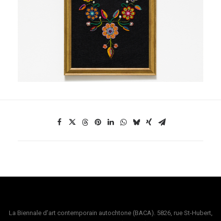
La Biennale d’art contemporain autochtone (BACA). 5826, rue St-Hubert,