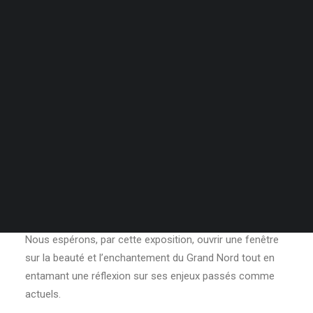
Heures d’ouverture
sobre des mythes et légendes inuits.
Conseil d’administration
Publications
C’est par une note plus politiquement chargée que Barry
Infolettre
Pottle aborde la condition inuit. Dans un geste
Contact
archivistique assumé, celui-ci photographie d’anciennes
« Étiquettes d’Identification Esquimaude ». Elles sont des
vestiges de ce programme fondé par le gouvernement
du Canada en 1940, qui avait pour but de régulariser et «
simplifier » la nomination des Inuit, qui ne possédait
uniquement qu’un prénom à l’époque. Ces étiquettes
nous rappellent surtout un geste lourdement chargé, par
son ingérence comme par sa qualité d’effacement.
Nous espérons, par cette exposition, ouvrir une fenêtre
sur la beauté et l’enchantement du Grand Nord tout en
entamant une réflexion sur ses enjeux passés comme
actuels.