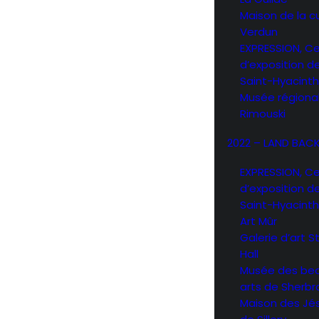
Maison de la c
Verdun
EXPRESSION, C
d’exposition d
Saint-Hyacint
Musée régiona
Rimouski
2022 – LAND BAC
EXPRESSION, C
d’exposition d
Saint-Hyacint
Art Mûr
Galerie d’art 
Hall
Musée des be
arts de Sherb
Maison des Jé