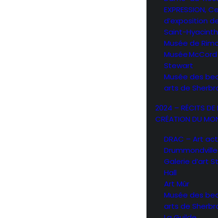
EXPRESSION, C
d’exposition d
Saint-Hyacint
Musée de Rimo
Musée McCord
Stewart
Musée des be
arts de Sherb
2024 – RÉCITS DE 
CRÉATION DU MO
DRAC – Art act
Drummondville
Galerie d’art 
Hall
Art Mûr
Musée des be
arts de Sherb
La Guilde