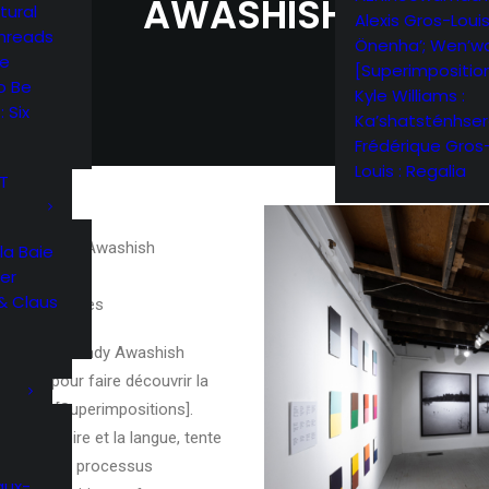
AWASHISH
tural
Alexis Gros-Louis
Threads
Önenha’; Wen’wa
me
[Superimpositio
o Be
Kyle Williams :
 Six
Ka’shatsténhse
Frédérique Gros
Louis : Regalia
RT
 Terry Randy Awashish
la Baie
er
& Claus
ités spéciales
aire Terry Randy Awashish
sition pour faire découvrir la
n’wa’ / [Superimpositions].
le territoire et la langue, tente
dentités. Le processus
aux-