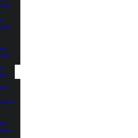
entre
e
he
uski
aux-
rooke
LA
NDE
uel
Stewart
aux-
rooke