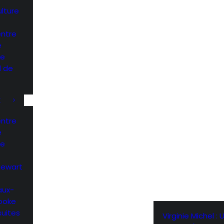
ulture
entre
e
he
l de
K
entre
e
he
Stewart
aux-
rooke
suites
Virginie Michel : 