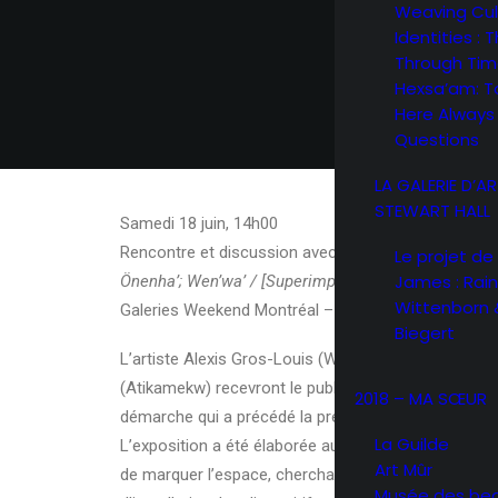
Weaving Cul
Identities : 
Through Ti
Hexsa’am: T
Here Always :
Questions
LA GALERIE D’A
STEWART HALL
Samedi 18 juin, 14h00
Rencontre et discussion avec Alexis Gros-Louis et
Le projet de 
James : Rain
Önenha’; Wen’wa’ / [Superimpositions]
Wittenborn 
Galeries Weekend Montréal – Programmation d’activ
Biegert
L’artiste Alexis Gros-Louis (Wendat) et le commiss
(Atikamekw) recevront le public dans l’espace d’expo
2018 – MA SŒUR
démarche qui a précédé la présentation Önenha’; We
La Guilde
L’exposition a été élaborée autour d’une réflexion sur 
Art Mûr
de marquer l’espace, cherchant à circonscrire les i
Musée des be