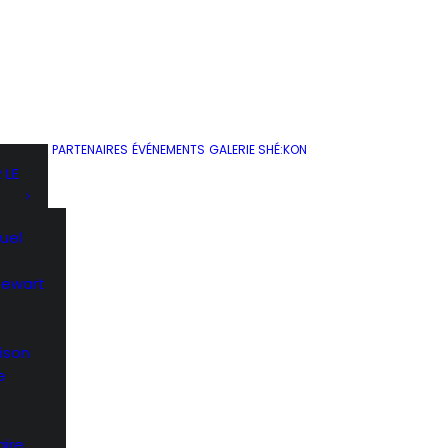
PARTENAIRES
ÉVÉNEMENTS
GALERIE SHÉ:KON
 LE
uel
Stewart
ison
e
ire