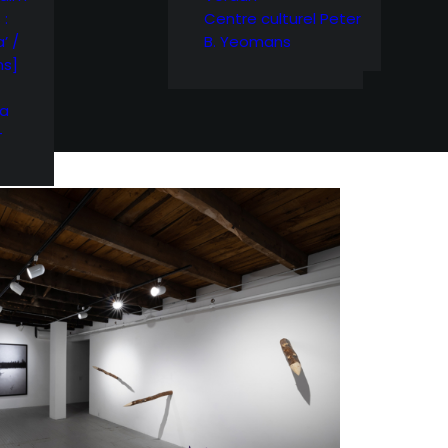
 :
Centre culturel Peter
’ /
B. Yeomans
ns]
ra
-