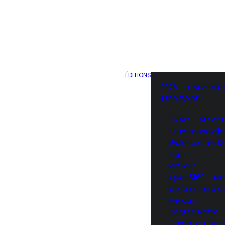
ÉDITIONS
2026 – TRAVERSER
TERRITOIRE
DRAC – Art act
Drummondville
Galerie d’art 
Hall
Art Mûr
Quai 5160 – Ma
de la culture d
Verdun
L’église Notre-
Dame-du-Rosa