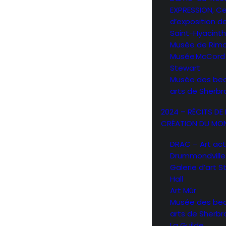
EXPRESSION, C
d’exposition d
Saint-Hyacint
Musée de Rimo
Musée McCord
Stewart
Musée des be
arts de Sherb
2024 – RÉCITS DE 
CRÉATION DU MO
DRAC – Art act
Drummondville
Galerie d’art 
Hall
Art Mûr
Musée des be
arts de Sherb
La Guilde