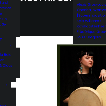
tural
Alexis Gros-Louis
Threads
Önenha’; Wen’wa
me
[Superimpositio
o Be
Kyle Williams :
 Six
Ka’shatsténhse
Frédérique Gros
Louis : Regalia
RT
la Baie
er
& Claus
aux-