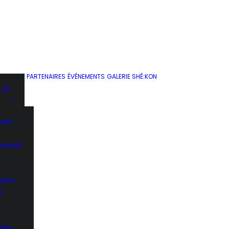
PARTENAIRES
ÉVÉNEMENTS
GALERIE SHÉ:KON
 LE
uel
Stewart
ison
e
ire