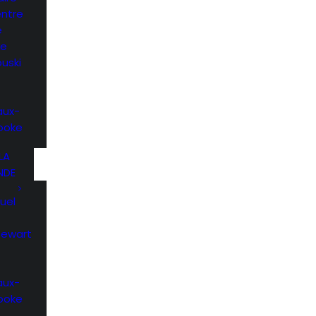
entre
e
he
uski
aux-
rooke
LA
NDE
uel
Stewart
aux-
rooke