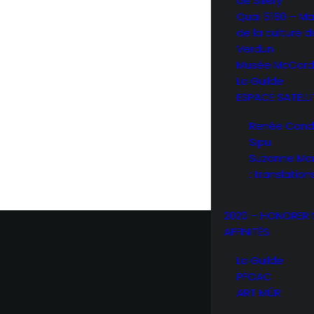
de Sillery
Quai 5160 – Ma
de la culture d
Verdun
Musée McCord
La Guilde
ESPACE SATELLI
Renée Condo 
Sipu
Suzanne Mor
: translation
2020 – HONORER
AFFINITÉS
La Guilde
PFOAC
ART MÛR
PERF