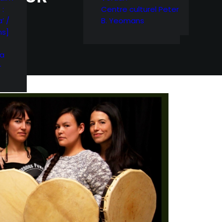
 :
Centre culturel Peter
’ /
B. Yeomans
ns]
ra
-