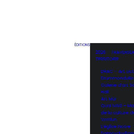
ÉDITIONS
2026 – TRAVERSER
TERRITOIRE
DRAC – Art act
Drummondville
Galerie d’art 
Hall
Art Mûr
Quai 5160 – Ma
de la culture d
Verdun
L’église Notre-
Dame-du-Rosa