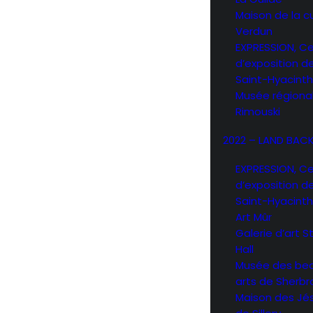
Maison de la c
Verdun
EXPRESSION, C
d’exposition d
Saint-Hyacint
Musée régiona
Rimouski
2022 – LAND BAC
EXPRESSION, C
d’exposition d
Saint-Hyacint
Art Mûr
Galerie d’art 
Hall
Musée des be
arts de Sherb
Maison des Jé