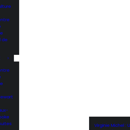
ulture
entre
e
he
l de
K
entre
e
he
Stewart
aux-
rooke
suites
Virginie Michel : 