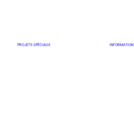
– 16h (Cet
événement se
déroule en…
PROJETS SPÉCIAUX
INFORMATION
by Mike Patten