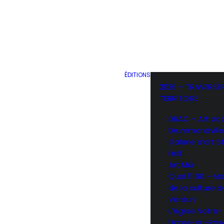
Conflicting
Heroes Le
Conseil des arts
de Montréal…
ÉDITIONS
2026 – TRAVERSER
by Mike Patten
TERRITOIRE
DRAC – Art act
Drummondville
Galerie d’art 
Hall
Art Mûr
Quai 5160 – Ma
de la culture d
Verdun
L’église Notre-
Dame-du-Rosa