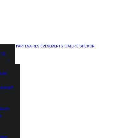
Facebook et……
Du 23 janvier au
8 mars 2020
Conflicting
Heroes Le
by Mike Patten
Conseil des arts
de Montréal…
PARTENAIRES
ÉVÉNEMENTS
GALERIE SHÉ:KON
 LE
uel
by Mike Patten
Stewart
ison
e
1
2
3
4
5
ire